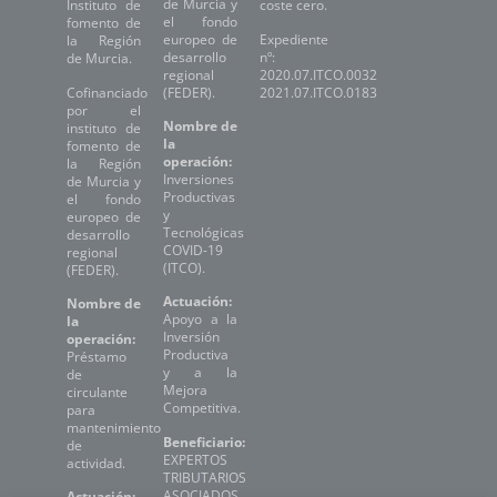
de Murcia y
Instituto de
coste cero.
el fondo
fomento de
europeo de
Expediente
la Región
desarrollo
nº:
de Murcia.
regional
2020.07.ITCO.0032
Cofinanciado
(FEDER).
2021.07.ITCO.0183
por el
Nombre de
instituto de
la
fomento de
operación:
la Región
Inversiones
de Murcia y
Productivas
el fondo
y
europeo de
Tecnológicas
desarrollo
COVID-19
regional
(ITCO).
(FEDER).
Actuación:
Nombre de
Apoyo a la
la
Inversión
operación:
Productiva
Préstamo
y a la
de
Mejora
circulante
Competitiva.
para
mantenimiento
Beneficiario:
de
EXPERTOS
actividad.
TRIBUTARIOS
ASOCIADOS,
Actuación: