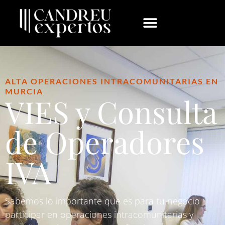
ALTA OPERACIONES INTRACOMUNITARIAS EN
MURCIA
VIES y Consulta
de Operadores
IVA
Sabemos lo importante que es para tu negocio
participar en operaciones intracomunitarias y