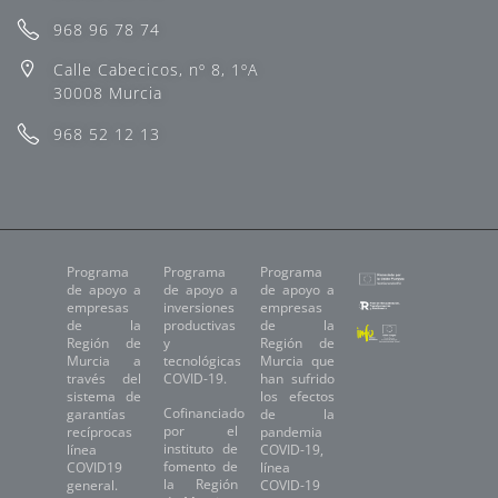
968 96 78 74
Calle Cabecicos, nº 8, 1ºA
30008 Murcia
968 52 12 13
Programa
Programa
Programa
de apoyo a
de apoyo a
de apoyo a
empresas
inversiones
empresas
de la
productivas
de la
Región de
y
Región de
Murcia a
tecnológicas
Murcia que
través del
COVID-19.
han sufrido
sistema de
los efectos
Cofinanciado
garantías
de la
por el
recíprocas
pandemia
instituto de
línea
COVID-19,
fomento de
COVID19
línea
la Región
general.
COVID-19