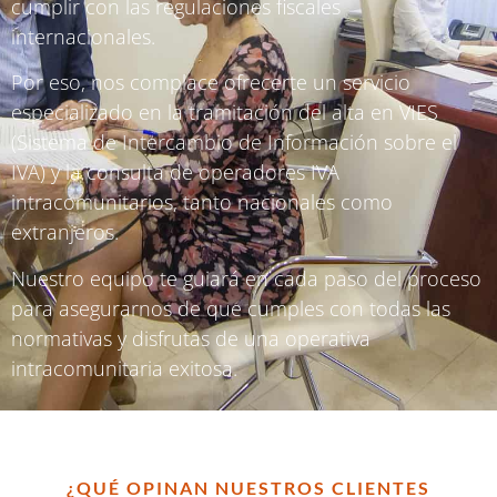
cumplir con las regulaciones fiscales
internacionales.
Por eso, nos complace ofrecerte un servicio
especializado en la tramitación del alta en VIES
(Sistema de Intercambio de Información sobre el
IVA) y la consulta de operadores IVA
intracomunitarios, tanto nacionales como
extranjeros.
Nuestro equipo te guiará en cada paso del proceso
para asegurarnos de que cumples con todas las
normativas y disfrutas de una operativa
intracomunitaria exitosa.
¿QUÉ OPINAN NUESTROS CLIENTES