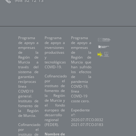
968 52 12 13
Programa
Programa
Programa
de apoyo a
de apoyo a
de apoyo a
empresas
inversiones
empresas
de la
productivas
de la
Región de
y
Región de
Murcia a
tecnológicas
Murcia que
través del
COVID-19.
han sufrido
sistema de
los efectos
Cofinanciado
garantías
de la
por el
recíprocas
pandemia
instituto de
línea
COVID-19,
fomento de
COVID19
línea
la Región
general.
COVID-19
de Murcia y
Instituto de
coste cero.
el fondo
fomento de
europeo de
Expediente
la Región
desarrollo
nº:
de Murcia.
regional
2020.07.ITCO.0032
Cofinanciado
(FEDER).
2021.07.ITCO.0183
por el
Nombre de
instituto de