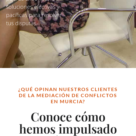
soluciones efectivas y
pacíficas para resolver
tus disputas.
¿QUÉ OPINAN NUESTROS CLIENTES
DE LA MEDIACIÓN DE CONFLICTOS
EN MURCIA?
Conoce cómo
hemos impulsado