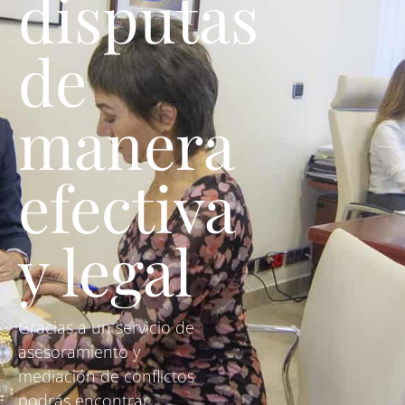
disputas
de
manera
efectiva
y legal
Gracias a un servicio de
asesoramiento y
mediación de conflictos
podrás encontrar