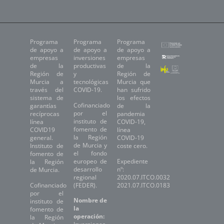
Programa
Programa
Programa
de apoyo a
de apoyo a
de apoyo a
empresas
inversiones
empresas
de la
productivas
de la
Región de
y
Región de
Murcia a
tecnológicas
Murcia que
través del
COVID-19.
han sufrido
sistema de
los efectos
Cofinanciado
garantías
de la
por el
recíprocas
pandemia
instituto de
línea
COVID-19,
fomento de
COVID19
línea
la Región
general.
COVID-19
de Murcia y
Instituto de
coste cero.
el fondo
fomento de
europeo de
Expediente
la Región
desarrollo
nº:
de Murcia.
regional
2020.07.ITCO.0032
Cofinanciado
(FEDER).
2021.07.ITCO.0183
por el
Nombre de
instituto de
la
fomento de
operación:
la Región