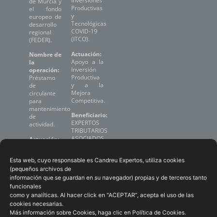
Inversiones
de Murcia y
Productivas
el fondo
y
europeo de
Tecnológicas
desarrollo
COVID-19
regional
(ITCO).
(FEDER).
Actuación:
Nombre de
Apoyo a la
la
Inversión
operación:
Productiva
Préstamo
y a la
de
Mejora
circulante
Competitiva.
para
mantenimiento
Beneficiario:
de
EXPERTOS
actividad.
TRIBUTARIOS
ASOCIADOS,
Actuación:
S.L.P.
Subsidiación
del coste
Esta web, cuyo responsable es Candreu Expertos, utiliza cookies
Expediente:
del aval de
2021.07.ITCO.000272
(pequeños archivos de
préstamo
información que se guardan en su navegador) propias y de terceros tanto
de
circulante.
funcionales
como y analíticas. Al hacer click en “ACEPTAR”, acepta el uso de las
Beneficiario:
cookies necesarias.
EXPERTOS
Más información sobre Cookies, haga clic en
Política de Cookies
.
TRIBUTARIOS